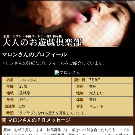
マロンさんのプロフィール
マロンさんの詳細なプロフィールをご紹介しています。
名前
マロンさん
誕生日
7月9日
年齢
25歳
星座
蟹座
地域
茨城県
性格
大人しい
身長
160cm
体型
普通
血液型
B型
容姿
キュート
希望
ラブラブになれる恋人を募集しています。
マロンさんのＰＲメッセージ
真剣にお相手探してます。彼氏募集です。前はいつ付き合っただろう…って自