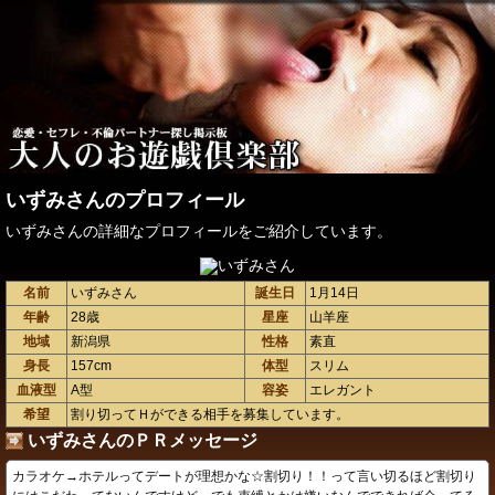
いずみさんのプロフィール
いずみさんの詳細なプロフィールをご紹介しています。
名前
いずみさん
誕生日
1月14日
年齢
28歳
星座
山羊座
地域
新潟県
性格
素直
身長
157cm
体型
スリム
血液型
A型
容姿
エレガント
希望
割り切ってＨができる相手を募集しています。
いずみさんのＰＲメッセージ
カラオケ→ホテルってデートが理想かな☆割切り！！って言い切るほど割切り