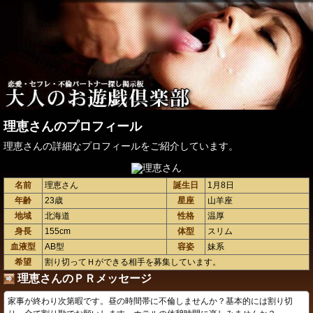
理恵さんのプロフィール
理恵さんの詳細なプロフィールをご紹介しています。
名前
理恵さん
誕生日
1月8日
年齢
23歳
星座
山羊座
地域
北海道
性格
温厚
身長
155cm
体型
スリム
血液型
AB型
容姿
妹系
希望
割り切ってＨができる相手を募集しています。
理恵さんのＰＲメッセージ
家事が終わり次第暇です。昼の時間帯に不倫しませんか？基本的には割り切