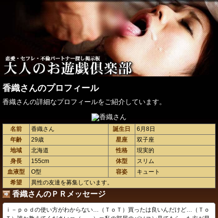
香織さんのプロフィール
香織さんの詳細なプロフィールをご紹介しています。
名前
香織さん
誕生日
6月8日
年齢
29歳
星座
双子座
地域
北海道
性格
現実的
身長
155cm
体型
スリム
血液型
O型
容姿
キュート
希望
異性の友達を募集しています。
香織さんのＰＲメッセージ
ｉ－ｐｏｄの使い方がわからない…（ＴｏＴ）買ったは良いんだけど…（Ｔｏ