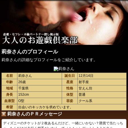
莉奈さんのプロフィール
莉奈さんの詳細なプロフィールをご紹介しています。
名前
莉奈さん
誕生日
12月14日
年齢
26歳
星座
射手座
地域
千葉県
性格
甘えん坊
身長
152cm
体型
普通
血液型
O型
容姿
クール系
希望
出会いのキッカケを求めています。
莉奈さんのＰＲメッセージ
ディズニーのチケットが２枚あるんだけど、一緒にいかない？懸賞で当たっち