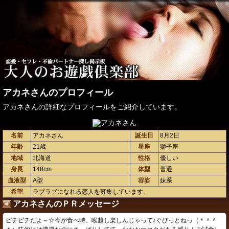
アカネさんのプロフィール
アカネさんの詳細なプロフィールをご紹介しています。
名前
アカネさん
誕生日
8月2日
年齢
21歳
星座
獅子座
地域
北海道
性格
優しい
身長
148cm
体型
普通
血液型
A型
容姿
妹系
希望
ラブラブになれる恋人を募集しています。
アカネさんのＰＲメッセージ
ピチピチだよ～☆今が食べ時。喉越し楽しんじゃって♪ぐびっとねっ（＊＾＾