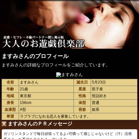
ますみさんのプロフィール
ますみさんの詳細なプロフィールをご紹介しています。
名前
ますみさん
誕生日
5月23日
年齢
21歳
星座
双子座
地域
東京都
性格
世話好き
身長
156cm
体型
普通
血液型
A型
容姿
姫系
希望
ラブラブになれる恋人を募集しています。
ますみさんのＰＲメッセージ
ガソリンスタンドで毎日頑張ってるよ♪可憐って感じじゃないけど（汗）活発