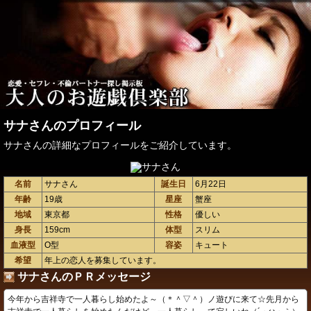
サナさんのプロフィール
サナさんの詳細なプロフィールをご紹介しています。
名前
サナさん
誕生日
6月22日
年齢
19歳
星座
蟹座
地域
東京都
性格
優しい
身長
159cm
体型
スリム
血液型
O型
容姿
キュート
希望
年上の恋人を募集しています。
サナさんのＰＲメッセージ
今年から吉祥寺で一人暮らし始めたよ～（＊＾▽＾）ノ遊びに来て☆先月から